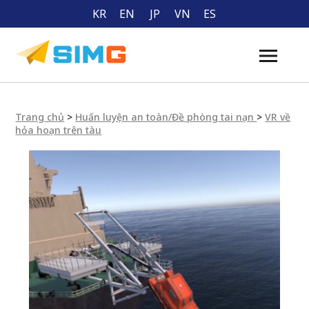
KR
EN
JP
VN
ES
Trang chủ
>
Huấn luyện an toàn/Đề phòng tai nạn
>
VR về
hỏa hoạn trên tàu