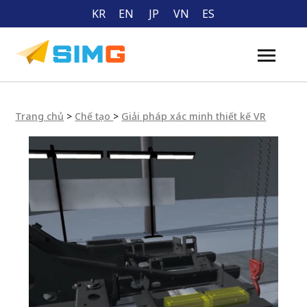
KR
EN
JP
VN
ES
Trang chủ
>
Chế tạo
>
Giải pháp xác minh thiết kế VR