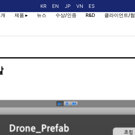
KR
EN
JP
VN
ES
소개
제품 ▸
뉴스
수상/인증
R&D
클라이언트/
발