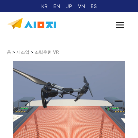
KR
EN
JP
VN
ES
홈
>
제조업
>
조립훈련 VR