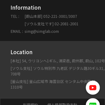
Information
TEL :
[蔚山本部] 052-221-3001/3007
[ソウル支社です] 02-2081-2001
EMAIL :
simg@simglab.com
Location
[本社] 54, ウリヨンヘ1ギル, 清梁邑, 蔚州郡, 蔚山, 102号
[ソウル支社] ソウル特別市 九老区 デジタル路30ギル31,
708号
[釜山支社] 釜山広域市 海雲台区 センタム中央路48,
1310号
利用規約
個人情報取扱方針