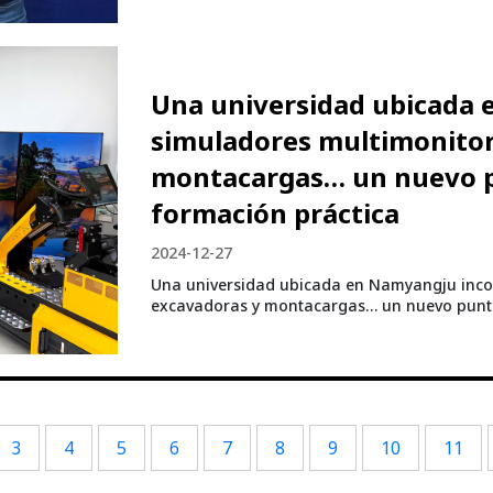
Una universidad ubicada
simuladores multimonitor
montacargas… un nuevo pu
formación práctica
2024-12-27
Una universidad ubicada en Namyangju inco
excavadoras y montacargas… un nuevo punto 
3
4
5
6
7
8
9
10
11